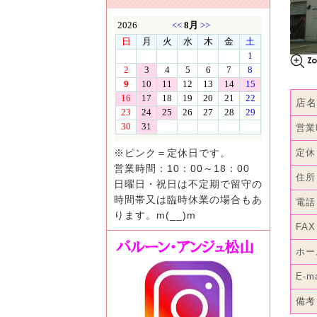
店名
営業
定休
※ピンク＝定休日です。
営業時間：10：00～18：00
住所
日曜日・祝日は不定期で留守の
時間帯又は臨時休業の場合もあ
電話
ります。m(__)m
FAX
ホー
E-ma
備考