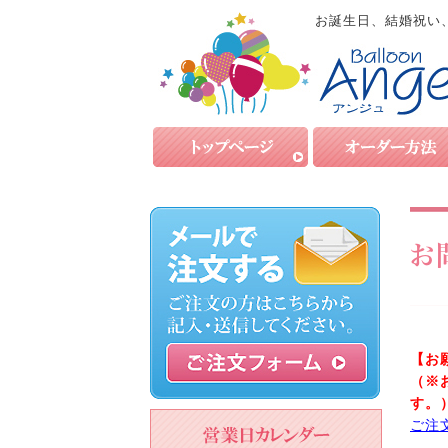
お誕生日、結婚祝い
お
【お
（※
す。
ご注