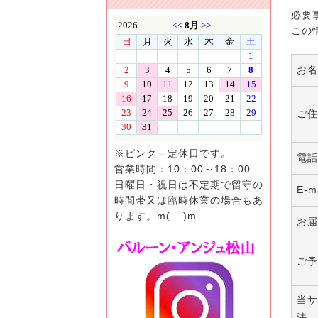
必要
この
お名
ご住
※ピンク＝定休日です。
電話
営業時間：10：00～18：00
日曜日・祝日は不定期で留守の
E-m
時間帯又は臨時休業の場合もあ
ります。m(__)m
お届
ご予
当サ
法